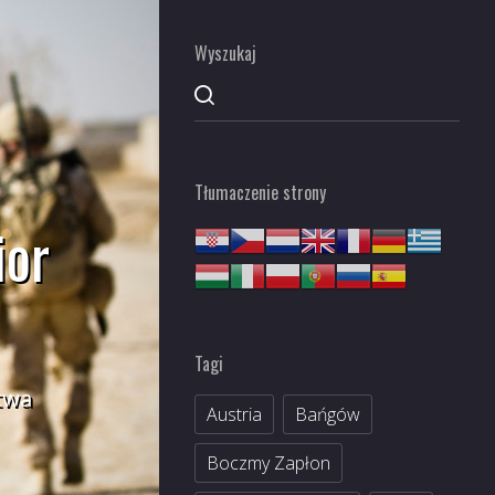
Wyszukaj
Tłumaczenie strony
ior
Tagi
ctwa
Austria
Bańgów
Boczmy Zapłon