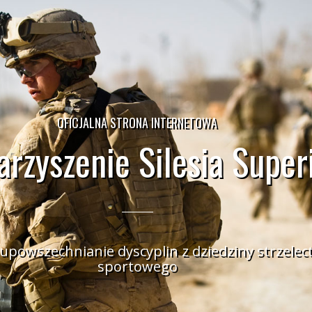
OFICJALNA STRONA INTERNETOWA
rzyszenie Silesia Super
 upowszechnianie dyscyplin z dziedziny strzele
sportowego