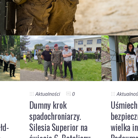
Aktualności
0
Aktualnoś
Dumny krok
Uśmiech 
spadochroniarzy.
bezpiecz
łd-
Silesia Superior na
wielka in