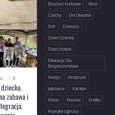
Bractwo Kurkowe
Brno
Czechy
Dni Otwarte
Drill
Dzierżno
Dzień Dziecka
Dzień Kobiet
Edukacja Dla
Bezpieczeństwa
Festyn
Innsbruck
ci
0
dziecka,
Jejkowice
Karabin
na zabawa i
Kielce
Knurów
Kraliky
tegracja.
Krywałd-Lignoza