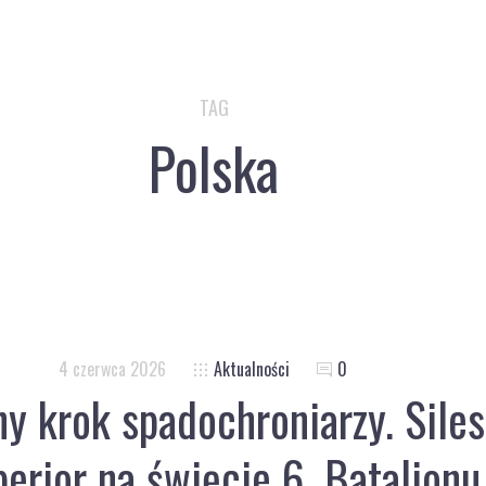
TAG
Polska
4 czerwca 2026
Aktualności
0
 krok spadochroniarzy. Siles
erior na święcie 6. Batalionu