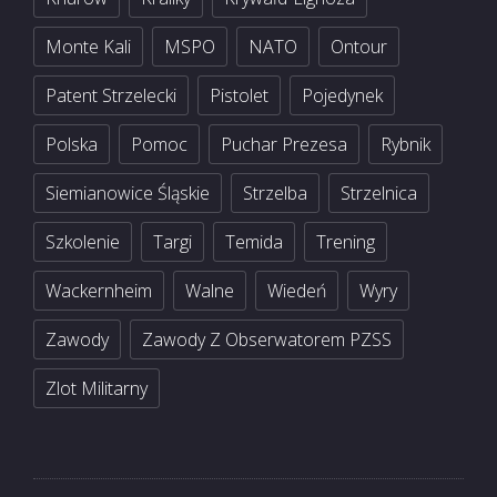
Monte Kali
MSPO
NATO
Ontour
Patent Strzelecki
Pistolet
Pojedynek
Polska
Pomoc
Puchar Prezesa
Rybnik
Siemianowice Śląskie
Strzelba
Strzelnica
Szkolenie
Targi
Temida
Trening
Wackernheim
Walne
Wiedeń
Wyry
Zawody
Zawody Z Obserwatorem PZSS
Zlot Militarny