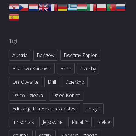
Tagi
Austria
Bańgów
Boczmy Zapłon
Bractwo Kurkowe
Brno
Czechy
Dni Otwarte
Drill
Dzierżno
Dzień Dziecka
Dzień Kobiet
Edukacja Dla Bezpieczeństwa
Festyn
Innsbruck
Jejkowice
Karabin
Kielce
Knurów
Kraliky
Krywałd-Lignoza